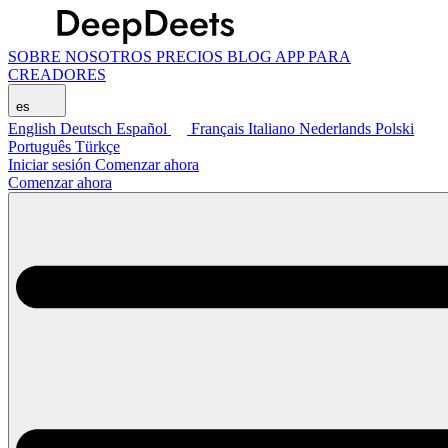
SOBRE NOSOTROS
PRECIOS
BLOG
APP PARA
CREADORES
es
English
Deutsch
Español
Français
Italiano
Nederlands
Polski
Português
Türkçe
Iniciar sesión
Comenzar ahora
Comenzar ahora