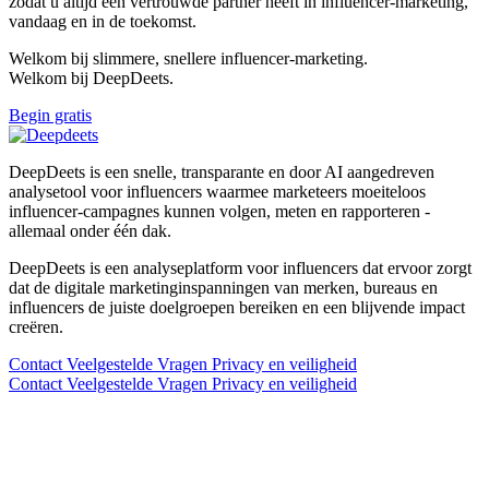
zodat u altijd een vertrouwde partner heeft in influencer-marketing,
vandaag en in de toekomst.
Welkom bij slimmere, snellere influencer-marketing.
Welkom bij DeepDeets.
Begin gratis
DeepDeets is een snelle, transparante en door AI aangedreven
analysetool voor influencers waarmee marketeers moeiteloos
influencer-campagnes kunnen volgen, meten en rapporteren -
allemaal onder één dak.
DeepDeets is een analyseplatform voor influencers dat ervoor zorgt
dat de digitale marketinginspanningen van merken, bureaus en
influencers de juiste doelgroepen bereiken en een blijvende impact
creëren.
Contact
Veelgestelde Vragen
Privacy en veiligheid
Contact
Veelgestelde Vragen
Privacy en veiligheid