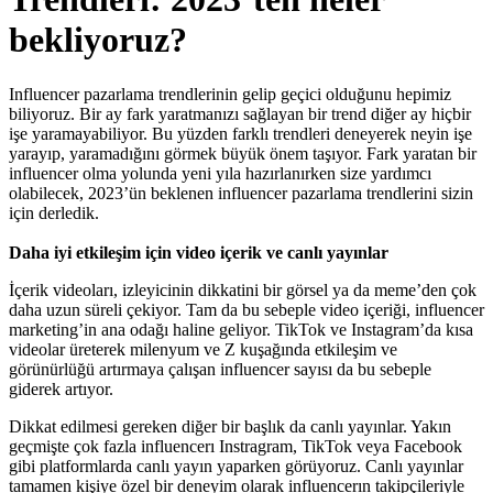
bekliyoruz?
Influencer pazarlama trendlerinin gelip geçici olduğunu hepimiz
biliyoruz. Bir ay fark yaratmanızı sağlayan bir trend diğer ay hiçbir
işe yaramayabiliyor. Bu yüzden farklı trendleri deneyerek neyin işe
yarayıp, yaramadığını görmek büyük önem taşıyor. Fark yaratan bir
influencer olma yolunda yeni yıla hazırlanırken size yardımcı
olabilecek, 2023’ün beklenen influencer pazarlama trendlerini sizin
için derledik.
Daha iyi etkileşim için video içerik ve canlı yayınlar
İçerik videoları, izleyicinin dikkatini bir görsel ya da meme’den çok
daha uzun süreli çekiyor. Tam da bu sebeple video içeriği, influencer
marketing’in ana odağı haline geliyor. TikTok ve Instagram’da kısa
videolar üreterek milenyum ve Z kuşağında etkileşim ve
görünürlüğü artırmaya çalışan influencer sayısı da bu sebeple
giderek artıyor.
Dikkat edilmesi gereken diğer bir başlık da canlı yayınlar. Yakın
geçmişte çok fazla influencerı Instragram, TikTok veya Facebook
gibi platformlarda canlı yayın yaparken görüyoruz. Canlı yayınlar
tamamen kişiye özel bir deneyim olarak influencerın takipçileriyle