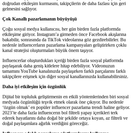
doğrudan etkileşim kurmasını, takipçilerin de daha fazlası için geri
gelmesini sağlıyor.
Çok Kanallı pazarlamanın büyüyüşü
Çoğu sosyal medya kullanıcısı, her gün birden fazla platformda
etkileşime giriyor. Instagram’a girmeden önce Facebook akışlarına
bakabilir, sonrasında da TikTok videolarına göz gezdirebilirler. Bu
nedenle influencerların pazarlama kampanyaları geliştirirken çoklu
kanal stratejisi oluşturmaları büyük önem taşıyor.
Influencerlar oluşturdukları içeriği birden fazla sosyal platformda
paylaşarak daha geniş kitlelere hitap edebiliyor. Videonuzun
tamamını YouTube kanalınızda paylaşırken farklı parçalarını farklı
takipçilere erişmek için diğer sosyal kanallarınızda kullanabilirsiniz.
Daha iyi etkileşim için özgünlük
Dijital bir topluluk geliştirmenin en etkili yöntemlerinden biri sosyal
medyada özgünlüğü teşvik etmek olarak öne çıkıyor. Bu nedenle
‘özgün olmak’ en popüler influencer pazarlama trendi haline geliyor.
2023’te daha fazla influencerın bol filtreli yapay içerikleri terk
ederek hayatlarını daha doğal bir şekilde ortaya koyan, az filtreli ve
doğal paylaşımlara ağırlık verdiğini göreceğiz.