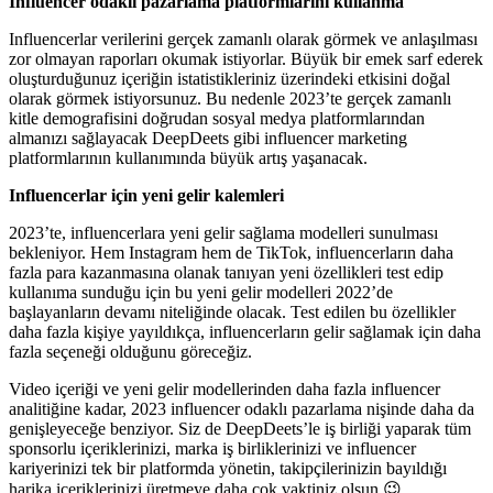
Influencer odaklı pazarlama platformlarını kullanma
Influencerlar verilerini gerçek zamanlı olarak görmek ve anlaşılması
zor olmayan raporları okumak istiyorlar. Büyük bir emek sarf ederek
oluşturduğunuz içeriğin istatistikleriniz üzerindeki etkisini doğal
olarak görmek istiyorsunuz. Bu nedenle 2023’te gerçek zamanlı
kitle demografisini doğrudan sosyal medya platformlarından
almanızı sağlayacak DeepDeets gibi influencer marketing
platformlarının kullanımında büyük artış yaşanacak.
Influencerlar için yeni gelir kalemleri
2023’te, influencerlara yeni gelir sağlama modelleri sunulması
bekleniyor. Hem Instagram hem de TikTok, influencerların daha
fazla para kazanmasına olanak tanıyan yeni özellikleri test edip
kullanıma sunduğu için bu yeni gelir modelleri 2022’de
başlayanların devamı niteliğinde olacak. Test edilen bu özellikler
daha fazla kişiye yayıldıkça, influencerların gelir sağlamak için daha
fazla seçeneği olduğunu göreceğiz.
Video içeriği ve yeni gelir modellerinden daha fazla influencer
analitiğine kadar, 2023 influencer odaklı pazarlama nişinde daha da
genişleyeceğe benziyor. Siz de DeepDeets’le iş birliği yaparak tüm
sponsorlu içeriklerinizi, marka iş birliklerinizi ve influencer
kariyerinizi tek bir platformda yönetin, takipçilerinizin bayıldığı
harika içeriklerinizi üretmeye daha çok vaktiniz olsun 😉