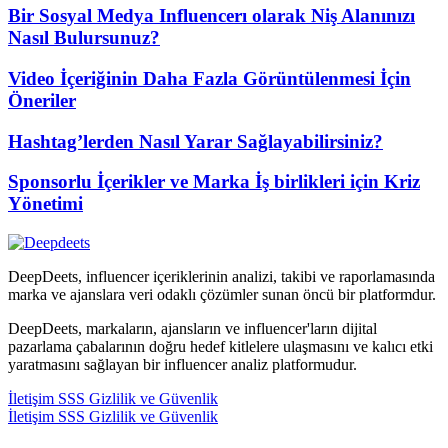
Bir Sosyal Medya Influencerı olarak Niş Alanınızı
Nasıl Bulursunuz?
Video İçeriğinin Daha Fazla Görüntülenmesi İçin
Öneriler
Hashtag’lerden Nasıl Yarar Sağlayabilirsiniz?
Sponsorlu İçerikler ve Marka İş birlikleri için Kriz
Yönetimi
DeepDeets, influencer içeriklerinin analizi, takibi ve raporlamasında
marka ve ajanslara veri odaklı çözümler sunan öncü bir platformdur.
DeepDeets, markaların, ajansların ve influencer'ların dijital
pazarlama çabalarının doğru hedef kitlelere ulaşmasını ve kalıcı etki
yaratmasını sağlayan bir influencer analiz platformudur.
İletişim
SSS
Gizlilik ve Güvenlik
İletişim
SSS
Gizlilik ve Güvenlik