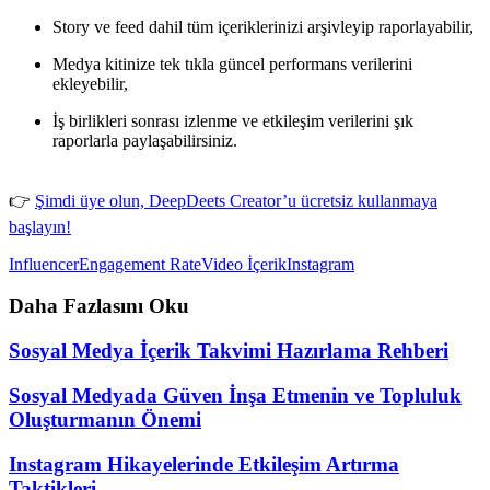
Story ve feed dahil tüm içeriklerinizi arşivleyip raporlayabilir,
Medya kitinize tek tıkla güncel performans verilerini
ekleyebilir,
İş birlikleri sonrası izlenme ve etkileşim verilerini şık
raporlarla paylaşabilirsiniz.
👉
Şimdi üye olun, DeepDeets Creator’u ücretsiz kullanmaya
başlayın!
Influencer
Engagement Rate
Video İçerik
Instagram
Daha Fazlasını Oku
Sosyal Medya İçerik Takvimi Hazırlama Rehberi
Sosyal Medyada Güven İnşa Etmenin ve Topluluk
Oluşturmanın Önemi
Instagram Hikayelerinde Etkileşim Artırma
Taktikleri